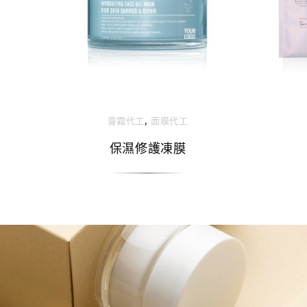
,
膏霜代工
面膜代工
保濕修護凍膜