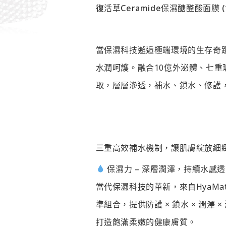
復活草Ceramide保濕醣醛酸面膜 
當保濕科技邂逅極端環境的生存奇蹟，
水潤呵護。融合10億外泌體、七
取，層層滲透，補水、鎖水、修護
三重高效補水機制，讓肌膚綻放細
保濕力 – 深層潤澤，持續水感
當代保濕科技的革新，來自HyaMat
準組合，提供防護 × 鎖水 × 潤
打造飽滿柔嫩的健康膚質。