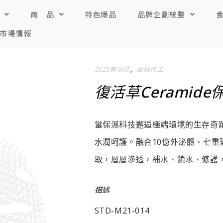
商 品
特色爆品
品牌企劃統整
市場情報
,
2025美容展
面膜代工
復活草Ceramid
當保濕科技邂逅極端環境的生存奇蹟，
水潤呵護。融合10億外泌體、七
取，層層滲透，補水、鎖水、修護
描述
STD-M21-014