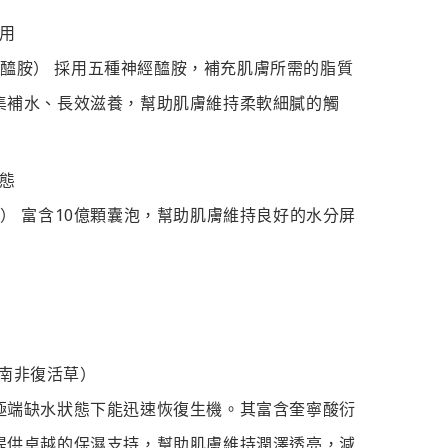
作用
（五重神經醯胺） 採用五種神經醯胺，補充肌膚所需的脂質
集補水、長效滋養，幫助肌膚維持柔軟細膩的觸
狀態
id（外泌體） 富含10億顆囊泡，幫助肌膚維持良好的水分屏
lia（南非復活草）
極端缺水狀態下能迅速恢復生機。其富含奎寧酸衍
提供卓越的保濕支持，幫助肌膚維持潤澤透亮，減