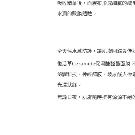
吸收精華後，面膜布形成細膩的絨
水潤的敷膜體驗。
全天候水感防護，讓肌膚回歸最佳
復活草Ceramide保濕醣醛酸面
泌體科技、神經醯胺、玻尿酸與極
光澤狀態。
無論日夜，肌膚隨時擁有源源不絕