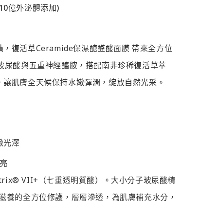
(10億外泌體添加)
復活草Ceramide保濕醣醛酸面膜 帶來全方位
重玻尿酸與五重神經醯胺，搭配南非珍稀復活草萃
，讓肌膚全天候保持水嫩彈潤，綻放自然光采。
緻光澤
透亮
rix® VII+（七重透明質酸）。大小分子玻尿酸精
澤 × 滋養的全方位修護，層層滲透，為肌膚補充水分，