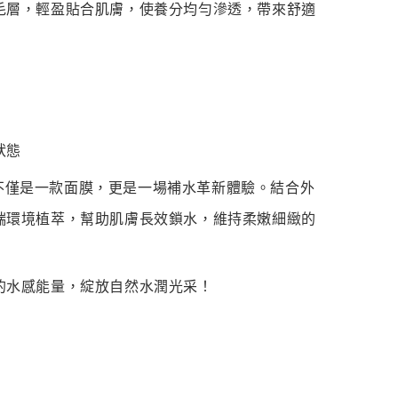
毛層，輕盈貼合肌膚，使養分均勻滲透，帶來舒適
狀態
膜 不僅是一款面膜，更是一場補水革新體驗。結合外
端環境植萃，幫助肌膚長效鎖水，維持柔嫩細緻的
的水感能量，綻放自然水潤光采！