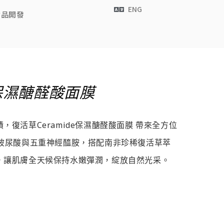
ENG
食品開發
e保濕醣醛酸面膜
復活草Ceramide保濕醣醛酸面膜 帶來全方位
重玻尿酸與五重神經醯胺，搭配南非珍稀復活草萃
，讓肌膚全天候保持水嫩彈潤，綻放自然光采。