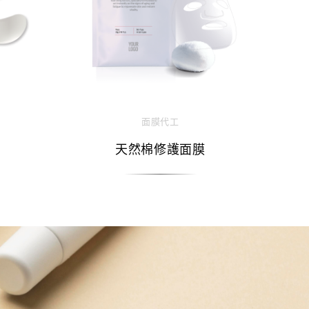
面膜代工
天然棉修護面膜