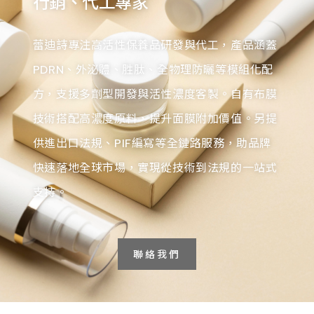
行銷、代工專家
蕾迪詩專注高活性保養品研發與代工，產品涵蓋
PDRN、外泌體、胜肽、全物理防曬等模組化配
方，支援多劑型開發與活性濃度客製。自有布膜
技術搭配高濃度原料，提升面膜附加價值。另提
供進出口法規、PIF編寫等全鏈路服務，助品牌
快速落地全球市場，實現從技術到法規的一站式
支持。
聯絡我們