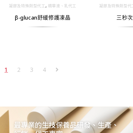
,
凝膠及特殊劑型代⼯
精華液、乳代⼯
凝膠及特殊劑型代
β-glucan舒緩修護凍晶
三秒次
1
2
3
4
最專業的生技保養品研發、生產、