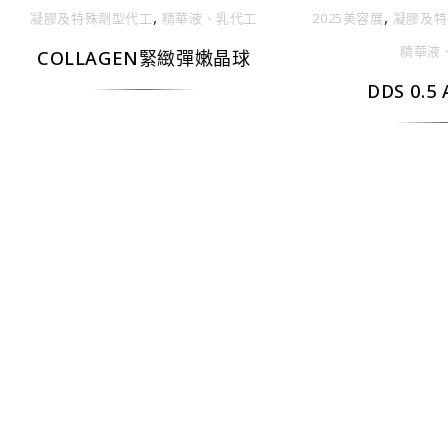
,
,
凝膠及特殊劑型代⼯
精華液、乳代⼯
2025美容展
凝膠及特
精華液
COLLAGEN緊緻彈嫩晶球
DDS 0.