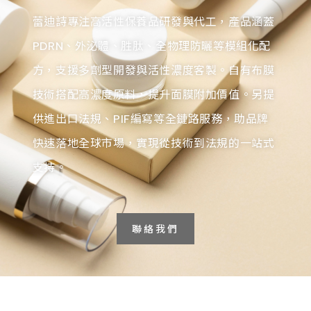
蕾迪詩專注高活性保養品研發與代工，產品涵蓋
PDRN、外泌體、胜肽、全物理防曬等模組化配
方，支援多劑型開發與活性濃度客製。自有布膜
技術搭配高濃度原料，提升面膜附加價值。另提
供進出口法規、PIF編寫等全鏈路服務，助品牌
快速落地全球市場，實現從技術到法規的一站式
支持。
聯絡我們