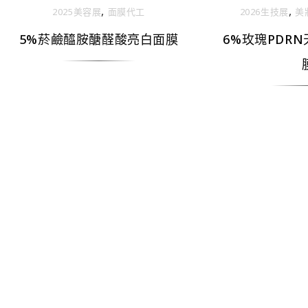
,
,
2025美容展
面膜代工
2026生技展
美
5%菸鹼醯胺醣醛酸亮白面膜
6%玫瑰PDR