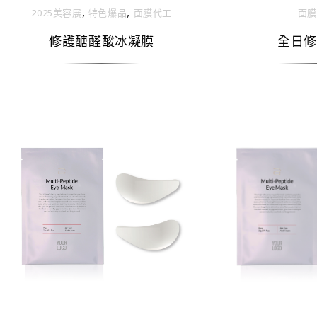
,
,
2025美容展
特色爆品
面膜代工
面膜
修護醣醛酸冰凝膜
全日修