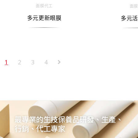
面膜代工
面膜
多元更新眼膜
多元活
1
2
3
4
最專業的生技保養品研發、生產、
行銷、代工專家