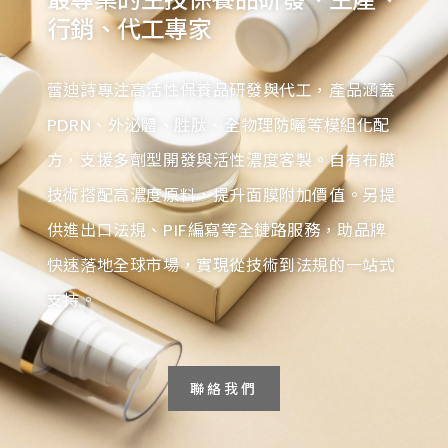
行銷、代工專家
蕾迪詩專注高活性保養品研發與代工，產品涵蓋
PDRN、外泌體、胜肽、全物理防曬等模組化配
方，支援多劑型開發與活性濃度客製。自有布膜
技術搭配高濃度原料，提升面膜附加價值。另提
供進出口法規、PIF編寫等全鏈路服務，助品牌
快速落地全球市場，實現從技術到法規的一站式
支持。
聯絡我們