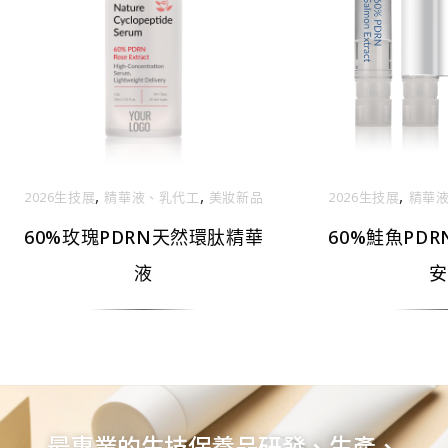
,
,
,
2026生技展
精華液、乳代⼯
美妝新品
2026生技展
精華
60%玫瑰PDRN天然環肽精華
60%鮭魚PD
液
安
最專業的生技保養品研發、生產、