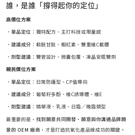
誰，是誰「撐得起你的定位」
高價位方案
．單品定位
：獨特配方、主打科技或限量感
．建議成分
：穀胱甘肽、蝦紅素、雙重維C載體
．劑型建議
：雙管設計、微囊包覆、凍晶安瓶雙劑
親民價位方案
．單品定位
：日常防護型、CP值導向
．建議成分
：葡萄籽多酚、維C誘導體、維E
．劑型建議
：精華液、乳液、日霜／晚霜類型
最重要的是，
找到願意共同開發、願意與你溝通品牌願
景的
OEM
廠商
，才是打造抗氧化產品線成功的關鍵。