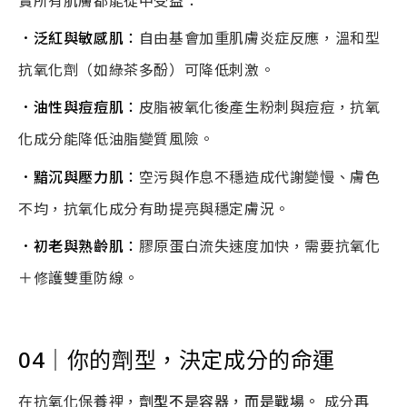
實所有肌膚都能從中受益：
．泛紅與敏感肌
：
自由基會加重肌膚炎症反應，溫和型
抗氧化劑（如綠茶多酚）可降低刺激。
．油性與痘痘肌
：
皮脂被氧化後產生粉刺與痘痘，抗氧
化成分能降低油脂變質風險。
．黯沉與壓力肌
：
空污與作息不穩造成代謝變慢、膚色
不均，抗氧化成分有助提亮與穩定膚況。
．初老與熟齡肌
：
膠原蛋白流失速度加快，需要抗氧化
＋修護雙重防線。
04
｜你的劑型，決定成分的命運
在抗氧化保養裡，
劑型不是容器，而是戰場。
成分再