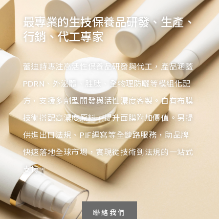
最專業的生技保養品研發、生產、
行銷、代工專家
蕾迪詩專注高活性保養品研發與代工，產品涵蓋
PDRN、外泌體、胜肽、全物理防曬等模組化配
方，支援多劑型開發與活性濃度客製。自有布膜
技術搭配高濃度原料，提升面膜附加價值。另提
供進出口法規、PIF編寫等全鏈路服務，助品牌
快速落地全球市場，實現從技術到法規的一站式
支持。
聯絡我們