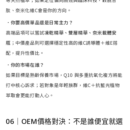
等天然植萃；如果定位偏向高效與臨床科技，穀胱甘
肽、奈米化維C會是你的方向。
．你要高價單品還是日常主力？
高端品項可以嘗試
凍乾精華、雙層精華、奈米載體安
瓶
；中價產品則可選擇穩定性高的維C誘導體＋維E搭
配，提升性價比。
．你的市場在誰？
如果目標是熟齡保養市場，Q10 與多重抗氧化複方將能
打中核心訴求；若對象是年輕族群，維C＋抗藍光植物
萃取會更能打動人心。
06
｜
OEM
價格對決：不是誰便宜就選