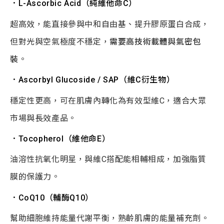
．L-Ascorbic Acid
（純維他命
C
）
超高效，能直接參與中和自由基、提升膠原蛋白合成，
但對光與空氣極度不穩定，
需要高技術載體與氣密包
裝
。
．Ascorbyl Glucoside / SAP
（維
C
衍生物）
穩定性更高，可在肌膚內轉化為有效型維C，適合大眾
市場與長效產品。
．Tocopherol
（維他命
E
）
油溶性抗氧化明星，與維C搭配能相輔相成，加強脂質
膜的保護力。
．
CoQ10
（輔酶
Q10
）
幫助細胞維持能量代謝平衡，熟齡肌膚的能量補充劑。