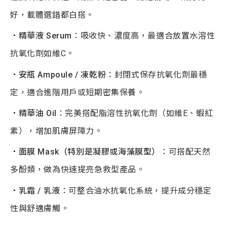
好，載體選錯都白搭。
．
精華液
Serum
：吸收快、濃度高，最適合放置水溶性
抗氧化劑如維C。
．
安瓶
Ampoule /
凍乾粉
：封閉式保存抗氧化劑最穩
定，適合進階用戶或短期密集保養。
．
精華油
Oil
：完美搭配脂溶性抗氧化劑（如維E、蝦紅
素），增加肌膚屏障力。
．
面膜
Mask
（特別是凝膠或海藻膜型）
：可搭配天然
多酚類，做為快速提亮急救型產品。
．
乳霜
/
乳液
：可整合油水抗氧化系統，提升成分穩定
性與舒適膚觸。