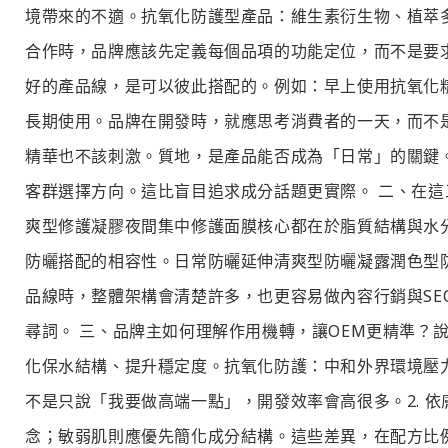
境帶來的不適。抗氧化防護型產品：維生素衍生物、植萃
合作時，品牌應該先定義每個品項的功能定位，而不是要求
好的產品線，是可以彼此搭配的。例如：早上使用抗氧化
長期使用。品牌在開發時，就應思考消費者的一天，而不是
精華也不該刺激。質地，是產品能否成為「日常」的關鍵
客群選擇方向。這比盲目追求成分話題更實際。 二、在
爽型修護凝膠夜間集中修護面膜核心都在於脂質結構與水
防曬搭配的相容性。日常防曬延伸清爽型防曬凝露潤色型
品線時，整體架構會清楚許多，也更容易做內容行銷與S
尋詞。 三、品牌主如何理解作用機轉，讓OEM更精準？
化保水結構、提升穩定度。抗氧化防護：中和外界環境壓
不是只說「我要做高端一點」，開發效率會高很多。2. 
念；敏弱肌則應優先簡化成分結構。這些差異，在配方比例