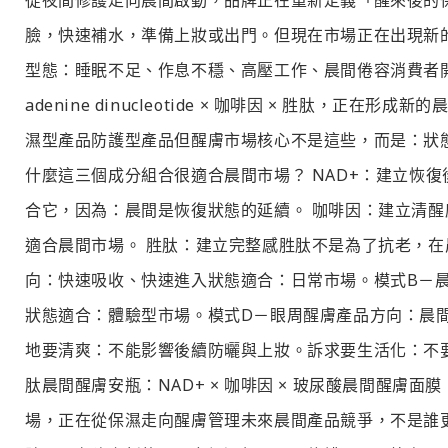
從夜間修護走向晨間啟動，品牌正在重新定義「醒來後的
臉，快速補水，準備上妝或出門。但現在市場正在出現新
型態：睡眠不足、作息不穩、高壓工作、晨間倦容消費者開始
adenine dinucleotide × 咖啡因 × 胜
濕型產品防護型產品但醒膚市場核心不是這些，而是：狀
什麼這三個成分組合很適合晨間市場？ NAD+：建立恢
合它，因為：晨間是恢復狀態的延續。 咖啡因：建立清醒
適合晨間市場。 胜肽：建立完整感胜肽不是為了抗老，在
向：快速吸收、快速進入狀態適合：日常市場。模式B－
狀態適合：體驗型市場。模式D－眼周醒膚產品方向：晨間
地要清爽：不能影響後續防曬與上妝。訴求要生活化：不要太
肽晨間醒膚安瓶：NAD+ × 咖啡因 × 玻尿酸晨間醒膚面膜：N
場，正在從保濕走向醒膚管理未來晨間產品競爭，不是誰更保濕，而是誰