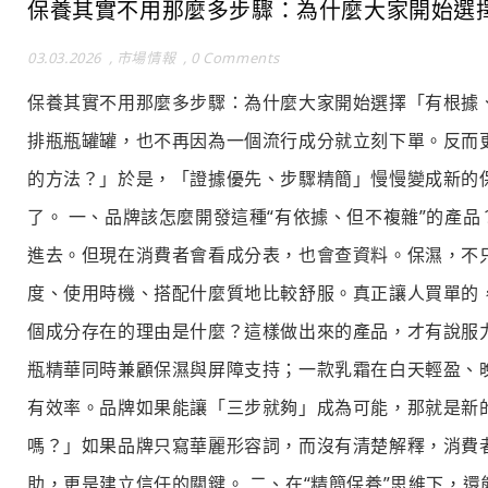
保養其實不用那麼多步驟：為什麼大家開始選
03.03.2026
,
市場情報
,
0 Comments
保養其實不用那麼多步驟：為什麼大家開始選擇「有根據
排瓶瓶罐罐，也不再因為一個流行成分就立刻下單。反而
的方法？」於是，「證據優先、步驟精簡」慢慢變成新的
了。 一、品牌該怎麼開發這種“有依據、但不複雜”的產
進去。但現在消費者會看成分表，也會查資料。保濕，不只
度、使用時機、搭配什麼質地比較舒服。真正讓人買單的
個成分存在的理由是什麼？這樣做出來的產品，才有說服力
瓶精華同時兼顧保濕與屏障支持；一款乳霜在白天輕盈、
有效率。品牌如果能讓「三步就夠」成為可能，那就是新的
嗎？」如果品牌只寫華麗形容詞，而沒有清楚解釋，消費
助，更是建立信任的關鍵。 二、在“精簡保養”思維下，