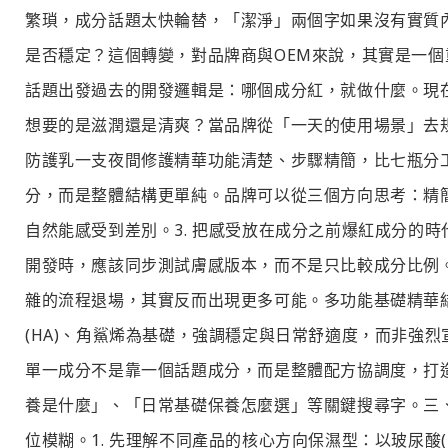
繁瑣，成分話題太快輪替，「潔淨」兩個字如果沒有實質
是否穩定？這個轉變，對品牌商與OEM來說，其實是一個
話題出發過去的開發邏輯是：哪個成分紅，就做什麼。現
想要的是滋潤還是清爽？當品牌從「一天的使用場景」去
防護乳一支夜間修護精華功能清楚、步驟精簡，比七瓶分工
分，而是整體結構更單純。品牌可以從三個方向思考：精
自然能感受到差別。3. 把感受放在成分之前爆紅成分的
開發時，應該同步測試膚感版本，而不是只比較成分比例
雜的流程退場，其實反而出現更多可能。多功能基礎精華
(HA)、角鯊烯為基礎，強調穩定與日常舒適度，而非強
單一成分不是靠一個話題成分，而是整體配方協調度，打
養是什麼」、「日常基礎保養怎麼選」等關鍵搜尋字。三
位模糊。1. 先理解不同產品的核心方向保濕型：以玻尿