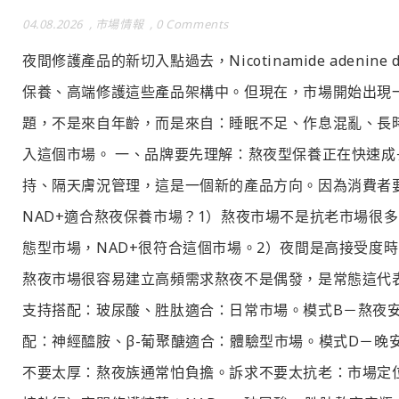
04.08.2026
,
市場情報
,
0 Comments
夜間修護產品的新切入點過去，Nicotinamide aden
保養、高端修護這些產品架構中。但現在，市場開始出現
題，不是來自年齡，而是來自：睡眠不足、作息混亂、長
入這個市場。 一、品牌要先理解：熬夜型保養正在快速
持、隔天膚況管理，這是一個新的產品方向。因為消費者
NAD+適合熬夜保養市場？1）熬夜市場不是抗老市場很
態型市場，NAD+很符合這個市場。2）夜間是高接受度
熬夜市場很容易建立高頻需求熬夜不是偶發，是常態這代
支持搭配：玻尿酸、胜肽適合：日常市場。模式B－熬夜安
配：神經醯胺、β-葡聚醣適合：體驗型市場。模式D－晚
不要太厚：熬夜族通常怕負擔。訴求不要太抗老：市場定位