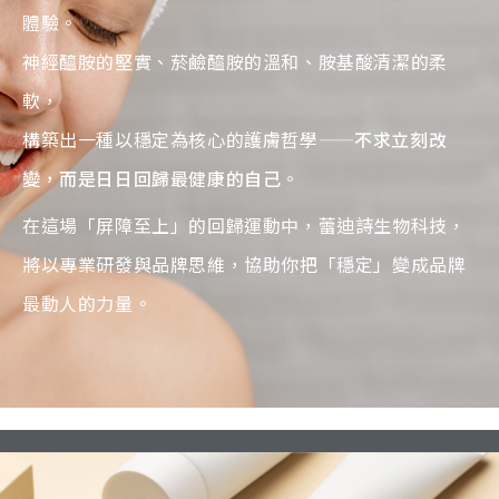
體驗。
神經醯胺的堅實、菸鹼醯胺的溫和、胺基酸清潔的柔
軟，
構築出一種以穩定為核心的護膚哲學——
不求立刻改
變，而是日日回歸最健康的自己
。
在這場「屏障至上」的回歸運動中，蕾迪詩生物科技，
將以專業研發與品牌思維，協助你把「穩定」變成品牌
最動人的力量。