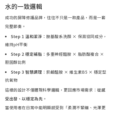
水的一致邏輯
成功的屏障修護品牌，往往不只是一款產品，而是一套
完整節奏。
Step 1
溫和潔淨
：胺基酸系洗顏 × 保濕協同成分，
維持pH平衡
Step 2
穩定補脂
：多重神經醯胺 × 脂肪酸複合 ×
胆固醇比例
Step 3
智慧調理
：菸鹼醯胺 × 維生素B5 × 穩定型
抗氧物
這樣的設計不僅體現科學邏輯，更回應市場需求：
從感
受出發、以穩定為先
。
當使用者在日常中能明顯感受到「柔潤不緊繃、光澤更