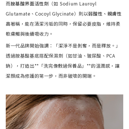
而
胺基酸界面活性劑
（如 Sodium Lauroyl
Glutamate、Cocoyl Glycinate）則以
弱酸性、親膚性
高
著稱，能在清潔污垢的同時，保留必要皮脂，維持柔
軟膚觸與後續吸收力。
新一代品牌開始強調：「潔淨不是剝奪，而是釋放。」
透過胺基酸基底搭配保濕劑（如甘油、玻尿酸、PCA
鈉），打造出**「洗完像敷過保養品」**的溫潤感，讓
潔顏成為修護的第一步，而非破壞的開端。