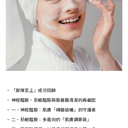
「屏障至上」成分回歸
神經醯胺、菸鹼醯胺與胺基酸清潔的再崛起
一、神經醯胺：肌膚「磚牆結構」的守護者
二、菸鹼醯胺：多面向的「肌膚調節員」