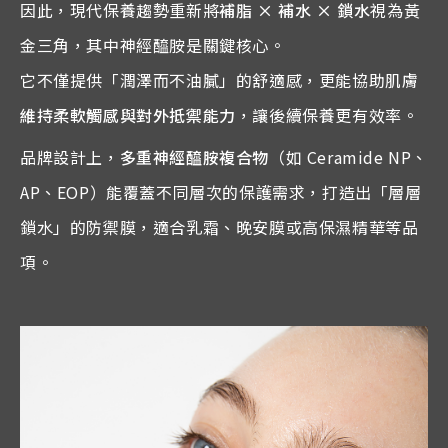
因此，現代保養趨勢重新將
補脂 × 補水 × 鎖水
視為黃
金三角，其中神經醯胺是關鍵核心。
它不僅提供「潤澤而不油膩」的舒適感，更能協助肌膚
維持柔軟觸感與對外抵禦能力
，讓後續保養更有效率。
品牌設計上，
多重神經醯胺複合物
（如 Ceramide NP、
AP、EOP）能覆蓋不同層次的保護需求，打造出「層層
鎖水」的防禦膜，適合乳霜、晚安膜或高保濕精華等品
項。