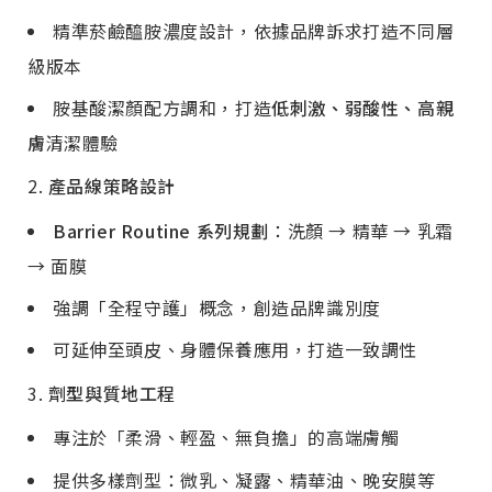
精準菸鹼醯胺濃度設計，依據品牌訴求打造不同層
級版本
胺基酸潔顏配方調和，打造
低刺激、弱酸性、高親
膚
清潔體驗
2.
產品線策略設計
Barrier Routine
系列規劃
：洗顏 → 精華 → 乳霜
→ 面膜
強調「全程守護」概念，創造品牌識別度
可延伸至頭皮、身體保養應用，打造一致調性
3.
劑型與質地工程
專注於「柔滑、輕盈、無負擔」的高端膚觸
提供多樣劑型：微乳、凝露、精華油、晚安膜等