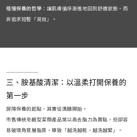
種
慢保養的哲學
：讓肌膚循序漸進地回到舒適狀態，而
非追求短暫「見效」。
三、胺基酸清潔：以溫柔打開保養的
第一步
屏障保養的起點，其實從
洗臉
開始。
市售傳統皂鹼型潔顏產品常以高去脂力為賣點，但卻容
易破壞角質層脂質，導致「越洗越乾、越洗越緊」。