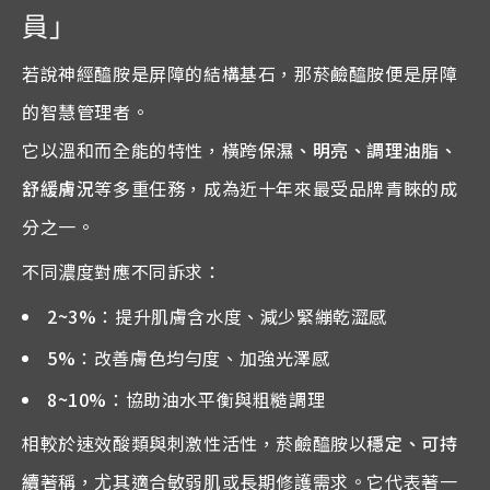
員」
若說神經醯胺是屏障的結構基石，那菸鹼醯胺便是屏障
的智慧管理者。
它以溫和而全能的特性，橫跨
保濕、明亮、調理油脂、
舒緩膚況
等多重任務，成為近十年來最受品牌青睞的成
分之一。
不同濃度對應不同訴求：
2~3%
：提升肌膚含水度、減少緊繃乾澀感
5%
：改善膚色均勻度、加強光澤感
8~10%
：協助油水平衡與粗糙調理
相較於速效酸類與刺激性活性，菸鹼醯胺以
穩定、可持
續
著稱，尤其適合敏弱肌或長期修護需求。它代表著一