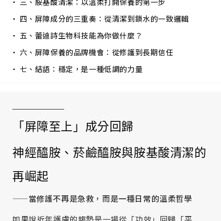
三、胺基酸清潔：以溫柔打開保養的第一步
四、屏障成分的三重奏：從清潔到鎖水的一致邏輯
五、蕾迪詩生物科技能為你做什麼？
六、屏障保養的品牌機會：從修護到長期信任
七、結語：穩定，是一種低調的力量
「屏障至上」成分回歸
神經醯胺、菸鹼醯胺與胺基酸清潔的
再崛起
——
當修護不再是急救，而是一種日常的溫柔哲學
如果說近年護膚的趨勢是一場從「功效」回歸「平