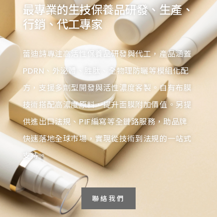
最專業的生技保養品研發、生產、
行銷、代工專家
蕾迪詩專注高活性保養品研發與代工，產品涵蓋
PDRN、外泌體、胜肽、全物理防曬等模組化配
方，支援多劑型開發與活性濃度客製。自有布膜
技術搭配高濃度原料，提升面膜附加價值。另提
供進出口法規、PIF編寫等全鏈路服務，助品牌
快速落地全球市場，實現從技術到法規的一站式
支持。
聯絡我們