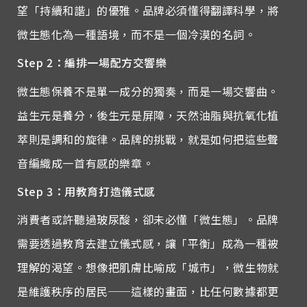
望「持續和諧」的優雅。品牌必須懂得翻譯科學，將
微生態化為一種語境，而不是一個冷漠的名詞。
Step 2
：編排一場配方交響樂
微生態保養不是單一成分的獨奏，而是一場交響曲。
益生元是養分，後生元是屏障，天然油脂與抗氧化植
萃則是調和的旋律。品牌的挑戰，就是如何把這些聲
音編織成一首有感的樂章。
Step 3
：用教育打造儀式感
消費者或許聽過玻尿酸，卻未必懂「微生態」。品牌
需要透過教育去建立儀式感，讓「平衡」成為一種被
理解的渴望。想像把肌膚比喻成「城市」，微生物就
是維護秩序的居民
──
這樣的畫面，比任何數據都更