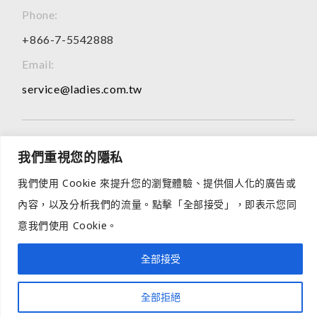
Phone:
+866-7-5542888
Email:
service@ladies.com.tw
2026 © All Rights Reserved
我們重視您的隱私
網頁所有產品介紹，僅供OEM、ODM代工參考，無製作任何成
我們使用 Cookie 來提升您的瀏覽體驗、提供個人化的廣告或
品零售。
若有進一步需求或相關合作諮詢，歡迎來電洽詢，謝謝您的理解
內容，以及分析我們的流量。點擊「全部接受」，即表示您同
與支持。
意我們使用 Cookie。
全部接受
全部拒絕
Open