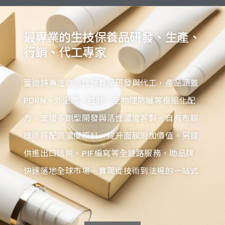
最專業的生技保養品研發、生產、
行銷、代工專家
蕾迪詩專注高活性保養品研發與代工，產品涵蓋
PDRN、外泌體、胜肽、全物理防曬等模組化配
方，支援多劑型開發與活性濃度客製。自有布膜
技術搭配高濃度原料，提升面膜附加價值。另提
供進出口法規、PIF編寫等全鏈路服務，助品牌
快速落地全球市場，實現從技術到法規的一站式
支持。