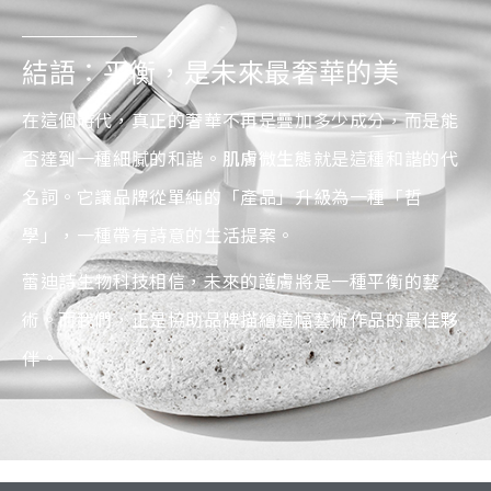
結語：平衡，是未來最奢華的美
在這個時代，真正的奢華不再是疊加多少成分，而是能
否達到一種細膩的和諧。
肌膚微生態
就是這種和諧的代
名詞。它讓品牌從單純的「產品」升級為一種「哲
學」，一種帶有詩意的生活提案。
蕾迪詩生物科技相信，未來的護膚將是一種平衡的藝
術。而我們，正是協助品牌描繪這幅藝術作品的最佳夥
伴。