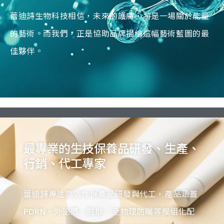
蕾迪詩生物科技相信，未來的護膚，將是一場關於能量
的藝術。而我們，正是協助品牌描繪這幅藝術藍圖的最
佳夥伴。
最專業的生技保養品研發、生產、
行銷、代工專家
蕾迪詩專注高活性保養品研發與代工，產品涵蓋
PDRN、外泌體、胜肽、全物理防曬等模組化配