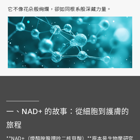
它不像花朵般絢爛，卻如同根系般深藏力量。
一、NAD+ 的故事：從細胞到護膚的
旅程
**NAD+（煙醯胺腺嘌呤二核苷酸）**原本是生物學研究