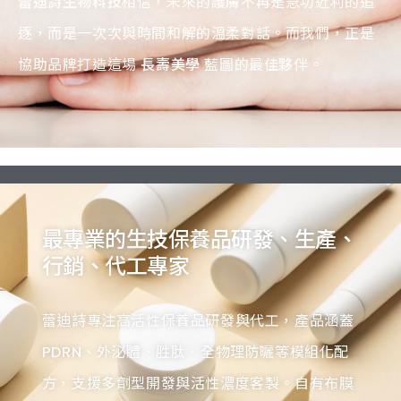
蕾迪詩生物科技
相信，未來的護膚不再是急功近利的追
逐，而是一次次與時間和解的溫柔對話。而我們，正是
協助品牌打造這場
長壽美學
藍圖的最佳夥伴。
最專業的生技保養品研發、生產、
行銷、代工專家
蕾迪詩專注高活性保養品研發與代工，產品涵蓋
PDRN、外泌體、胜肽、全物理防曬等模組化配
方，支援多劑型開發與活性濃度客製。自有布膜