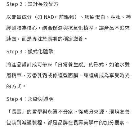
Step 2
：設計長效配方
以能量成分（如
NAD+
前驅物）、膠原蛋白、胜肽、神
經醯胺為核心，結合保濕與抗氧化植萃，讓產品不追求
速效，而是專注於長期的穩定滋養。
Step 3
：儀式化體驗
將產品設計成可帶來「日常養生感」的形式，如油水雙
層精華、芳香乳霜或修護型面膜，讓護膚成為享受時光
的方式。
Step 4
：永續與透明
「長壽」的哲學與永續不分家。從成分來源、環境友善
包裝到減塑製程，都是品牌在長壽美學中的加分要素。