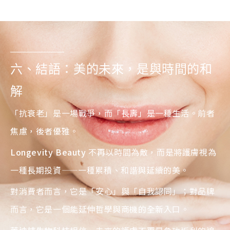
六、結語：美的未來，是與時間的和
解
「抗衰老」是一場戰爭，而「長壽」是一種生活。前者
焦慮，後者優雅。
Longevity Beauty
不再以時間為敵，而是將護膚視為
一種長期投資——一種累積、和諧與延續的美。
對消費者而言，它是「安心」與「自我認同」；對品牌
而言，它是一個能延伸哲學與商機的全新入口。