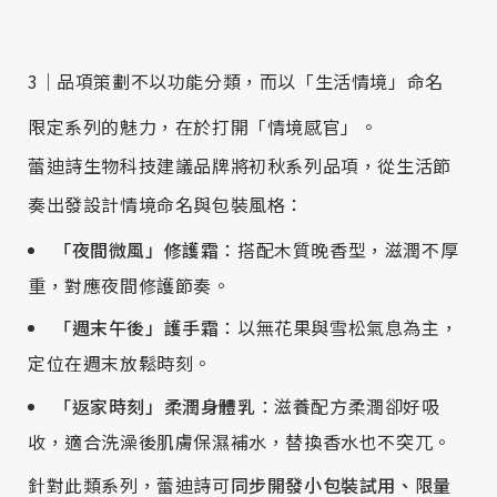
3｜品項策劃不以功能分類，而以「生活情境」命名
限定系列的魅力，在於打開「情境感官」。
蕾迪詩生物科技建議品牌將初秋系列品項，從生活節
奏出發設計情境命名與包裝風格：
「夜間微風」修護霜
：搭配木質晚香型，滋潤不厚
重，對應夜間修護節奏。
「週末午後」護手霜
：以無花果與雪松氣息為主，
定位在週末放鬆時刻。
「返家時刻」柔潤身體乳
：滋養配方柔潤卻好吸
收，適合洗澡後肌膚保濕補水，替換香水也不突兀。
針對此類系列，蕾迪詩可
同步開發小包裝試用、限量