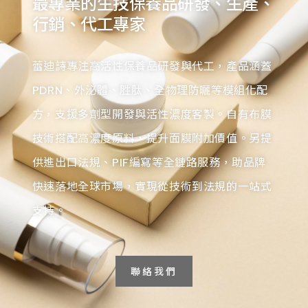
最專業的生技保養品研發、生產、
行銷、代工專家
蕾迪詩專注高活性保養品研發與代工，產品涵蓋
PDRN、外泌體、胜肽、全物理防曬等模組化配
方，支援多劑型開發與活性濃度客製。自有布膜
技術搭配高濃度原料，提升面膜附加價值。另提
供進出口法規、PIF編寫等全鏈路服務，助品牌
快速落地全球市場，實現從技術到法規的一站式
支持。
聯絡我們