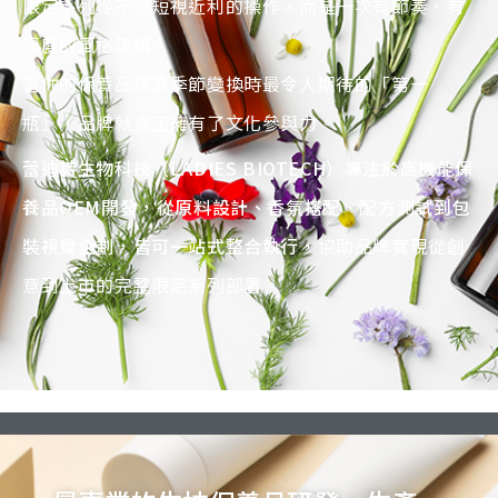
限定系列從不是短視近利的操作，而是一次有節奏、有
深度的風格建構。
當你的保養品成為季節變換時最令人期待的「第一
瓶」，品牌就真正擁有了文化參與力。
蕾迪詩生物科技（LADIES BIOTECH）專注於高機能保
養品OEM開發，從原料設計、香氛搭配、配方測試到包
裝視覺企劃，皆可一站式整合執行
，協助品牌實現從創
意到上市的完整限定系列部署。