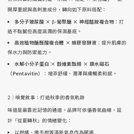
開厚重感與高刺激成分，轉向如下原料搭配：
多分子玻尿酸 × β-葡聚醣 × 神經醯胺複合物
：打
造不黏膩但高度滋潤的保濕基底。
高效植物醣醛酸複合體 × 蜂膠發酵液
：提升肌膚的
保水力與防禦能力。
水解小分子蛋白 × 穀維素酯類 × 鎖水磁石
（Pentavitin）
：增添舒緩、潤澤與膚觸柔和感。
2｜嗅覺敘事：打造秋季的香氛軌跡
味道是最靠近記憶的通道。品牌可依循香氣曲線，設
計「從夏轉秋」的情緒變化：
以柑橘、佛手柑等清新氣息作為開場