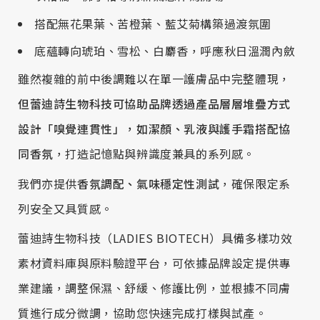
搭配無花果葉、苦橙葉、藍艾菊構築過渡氛圍
底蘊轉向琥珀、雪松、白麝香，呼應秋日溫潤內斂
雖然複雜的前中後調難以在單一護膚品中完整體現，
但蕾迪詩生物科技可協助品牌透過產品層層堆疊方式
設計「嗅覺連貫性」，如潔顏、乳液與護手霜搭配協
同香氛
，打造記憶點與辨識度兼具的系列感。
我們亦提供
香氛調配、氣味穩定性測試
，確保限定系
列安全又具質感。
蕾迪詩生物科技（LADIES BIOTECH）具備多樣功效
素材資料庫與原料驗證平台，可依據品牌設定提供專
業建議，調整保濕、舒緩、修護比例，並根據不同膚
質進行成分微調，協助您快速完成打樣與試產。