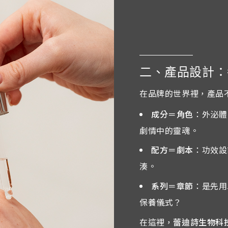
二、產品設計：
在品牌的世界裡，產品
成分＝角色
：外泌體
劇情中的靈魂。
配方＝劇本
：功效設
湊。
系列＝章節
：是先用
保養儀式？
在這裡，
蕾迪詩生物科