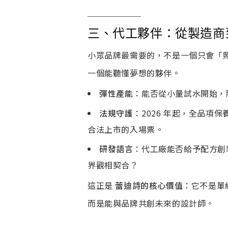
三、代工夥伴：從製造商
小眾品牌最需要的，不是一個只會「
一個能聽懂夢想的夥伴。
彈性產能
：能否從小量試水開始，
法規守護
：2026 年起，全品項保
合法上市的入場票。
研發語言
：代工廠能否給予配方創
界觀相契合？
這正是
蕾迪詩的核心價值
：它不是單純
而是能與品牌共創未來的設計師。