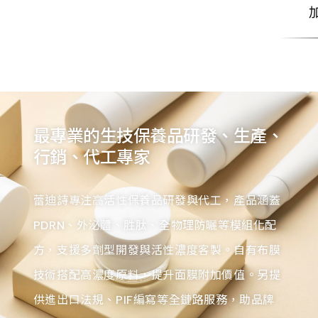
加
最專業的生技保養品研發、生產、
行銷、代工專家
蕾迪詩專注高活性保養品研發與代工，產品涵蓋
PDRN、外泌體、胜肽、全物理防曬等模組化配
方，支援多劑型開發與活性濃度客製。自有布膜
技術搭配高濃度原料，提升面膜附加價值。另提
供進出口法規、PIF編寫等全鏈路服務，助品牌