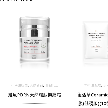
,
,
,
2026生技展
美妝新品
膏霜代工
2026生技展
美
鮭魚PDRN天然環肽撫紋霜
復活草Ceram
膜(低稠版)(1