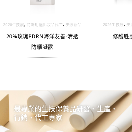
,
,
,
2026生技展
特殊用途化妝品代工
美妝新品
2026生技展
美
20%玫瑰PDRN海洋友善-清透
修護胜
防曬凝露
最專業的生技保養品研發、生產、
行銷、代工專家