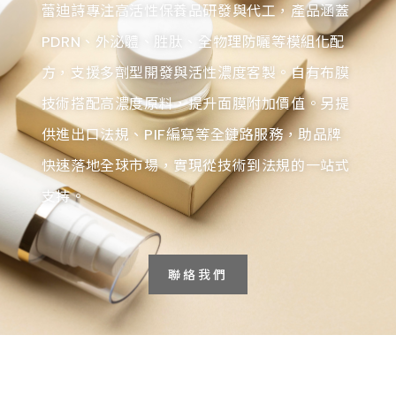
蕾迪詩專注高活性保養品研發與代工，產品涵蓋
PDRN、外泌體、胜肽、全物理防曬等模組化配
方，支援多劑型開發與活性濃度客製。自有布膜
技術搭配高濃度原料，提升面膜附加價值。另提
供進出口法規、PIF編寫等全鏈路服務，助品牌
快速落地全球市場，實現從技術到法規的一站式
支持。
聯絡我們