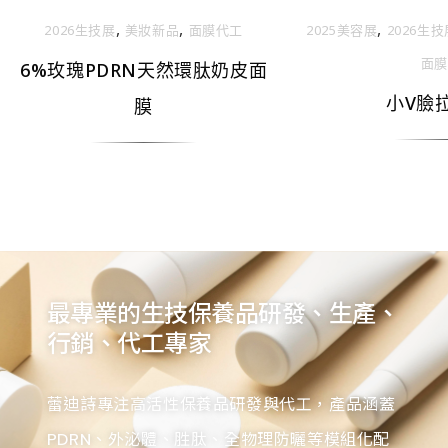
,
,
,
2026生技展
美妝新品
面膜代工
2025美容展
2026生技
面膜
6%玫瑰PDRN天然環肽奶皮面
小V臉
膜
最專業的生技保養品研發、生產、
行銷、代工專家
蕾迪詩專注高活性保養品研發與代工，產品涵蓋
PDRN、外泌體、胜肽、全物理防曬等模組化配