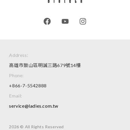
Address:
高雄市鼓山區明誠三路679號14樓
Phone:
+866-7-5542888
Email:
service@ladies.com.tw
2026 © All Rights Reserved