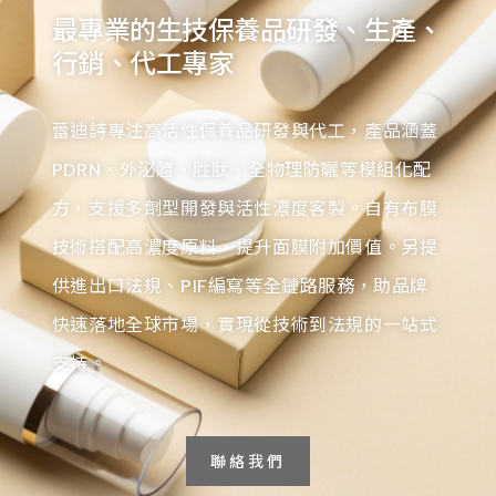
最專業的生技保養品研發、生產、
行銷、代工專家
蕾迪詩專注高活性保養品研發與代工，產品涵蓋
PDRN、外泌體、胜肽、全物理防曬等模組化配
方，支援多劑型開發與活性濃度客製。自有布膜
技術搭配高濃度原料，提升面膜附加價值。另提
供進出口法規、PIF編寫等全鏈路服務，助品牌
快速落地全球市場，實現從技術到法規的一站式
支持。
聯絡我們