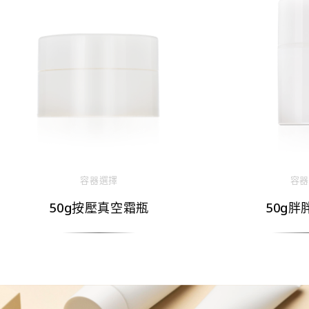
容器選擇
容器
50g按壓真空霜瓶
50g胖