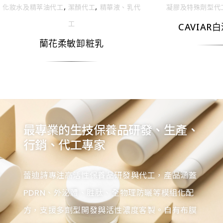
,
,
化妝⽔及精萃油代⼯
潔顏代工
精華液、乳代
凝膠及特殊劑型代
⼯
CAVIAR
蘭花柔敏卸粧乳
最專業的生技保養品研發、生產、
行銷、代工專家
蕾迪詩專注高活性保養品研發與代工，產品涵蓋
PDRN、外泌體、胜肽、全物理防曬等模組化配
方，支援多劑型開發與活性濃度客製。自有布膜