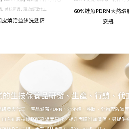
,
,
品
美妝新品
頭皮護理代工
60%鮭魚PDRN天然環
頭皮煥活益絲洗髮精
安瓶
業的生技保養品研發、生產、行銷、代
品研發與代工，產品涵蓋PDRN、外泌體、胜肽、全物理防曬
。自有布膜技術搭配高濃度原料，提升面膜附加價值。另提供進