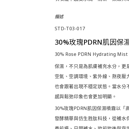
描述
STD-T03-017
30%
玫瑰
PDRN
肌因保
30% Rose PDRN Hydrating Mist
保濕，不只是為肌膚補充水分，更
空氣、空調環境、紫外線、熬夜壓
也會跟著出現不穩定狀態。當水分
感與鬆弛印象也會更加明顯。
30%玫瑰PDRN肌因保濕噴霧以
發酵精華與仿生胜肽科技，從補水
養前導、日間補水、妝前妝後與空