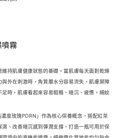
濕噴霧
是維持肌膚健康狀態的基礎。當肌膚每天面對乾燥
力與外在刺激時，角質層水分容易流失，肌膚屏障
不足時，肌膚看起來容易粗糙、暗沉、疲憊，細紋
「高濃度玫瑰PDRN」作為核心保養概念，搭配紅茶
保濕、改善暗沉感到彈潤支撐，打造一瓶可用於保
調環境中的高機能噴霧。細緻霧化質地能均勻貼合