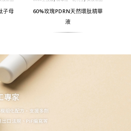
肽子母
60%玫瑰PDRN天然環肽精華
液
工專家
等模組化配方，支援多劑
出口法規、PIF編寫等