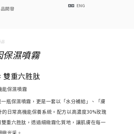
ENG
食品開發
新品
肌因保濕噴霧
×
雙重六胜肽
機能保濕噴霧
只是一瓶保濕噴霧，更是一套以「水分補給」、「膚
的日常高機能保養系統。配方以高濃度30%玫瑰
與雙重六胜肽，透過細緻霧化質地，讓肌膚在每一
細緻光采。