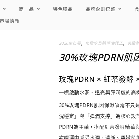
商 品
特色爆品
品牌企劃統整
市場情報
,
,
2026生技展
化妝⽔及精萃油代⼯
美妝
30%玫瑰PDRN
玫瑰
PDRN ×
紅茶發酵
一噴啟動水潤、透亮與彈潤感的高
30%玫瑰PDRN肌因保濕噴霧不
況穩定」與「彈潤支撐」為核心設計
PDRN為主軸，搭配紅茶發酵精華
次噴灑中感受水潤、清新、柔嫩與