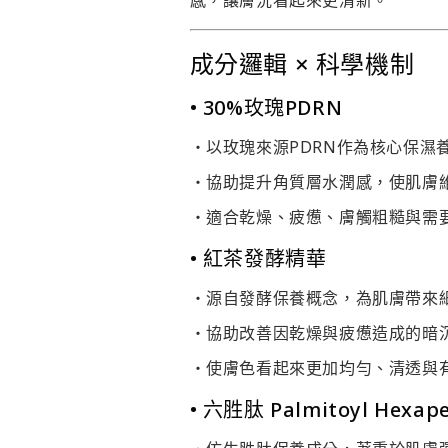
成分邏輯
×
科學機制
• 30%玫瑰PDRN
・以玫瑰來源PDRN作為核心保濕
・協助提升角質層水潤感，使肌膚
・適合乾燥、疲憊、膚觸粗糙與需
• 紅茶發酵精華
・源自發酵保養概念，為肌膚帶來
・協助改善因乾燥與疲憊造成的暗
・使膚色看起來更加均勻、清透與
• 六胜肽 Palmitoyl Hexape