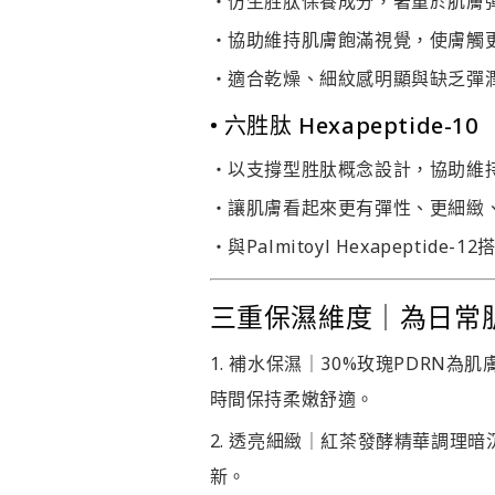
・仿生胜肽保養成分，著重於肌膚
・協助維持肌膚飽滿視覺，使膚觸
・適合乾燥、細紋感明顯與缺乏彈
• 六胜肽 Hexapeptide-10
・以支撐型胜肽概念設計，協助維
・讓肌膚看起來更有彈性、更細緻
・與Palmitoyl Hexapepti
三重保濕維度｜為日常
補水保濕｜
30%
玫瑰
PDRN
為肌
時間保持柔嫩舒適。
透亮細緻｜
紅茶發酵精華調理暗
新。