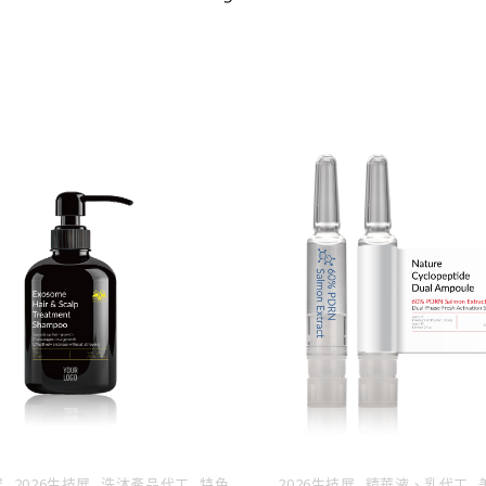
,
,
,
,
,
展
2026生技展
洗沐產品代工
特色
2026生技展
精華液、乳代⼯