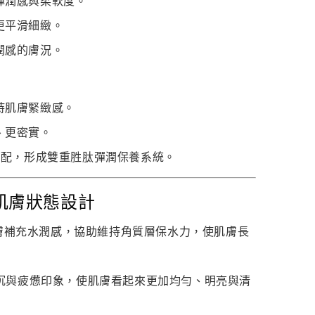
彈潤感與柔軟度。
更平滑細緻。
潤感的膚況。
持肌膚緊緻感。
、更密實。
de-12搭配，形成雙重胜肽彈潤保養系統。
肌膚狀態設計
膚補充水潤感，協助維持角質層保水力，使肌膚長
沉與疲憊印象，使肌膚看起來更加均勻、明亮與清