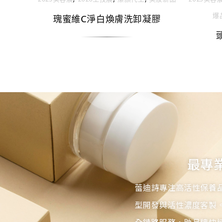
爆
瑰蜜維C淨白煥膚洗卸凝膠
最專
蕾迪詩專注高活性保養
型開發與活性濃度客製