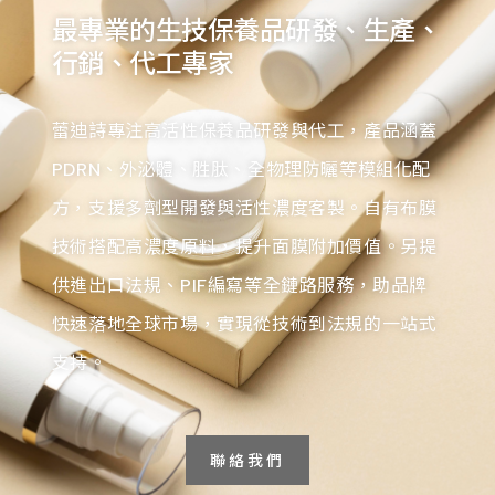
最專業的生技保養品研發、生產、
行銷、代工專家
蕾迪詩專注高活性保養品研發與代工，產品涵蓋
PDRN、外泌體、胜肽、全物理防曬等模組化配
方，支援多劑型開發與活性濃度客製。自有布膜
技術搭配高濃度原料，提升面膜附加價值。另提
供進出口法規、PIF編寫等全鏈路服務，助品牌
快速落地全球市場，實現從技術到法規的一站式
支持。
聯絡我們