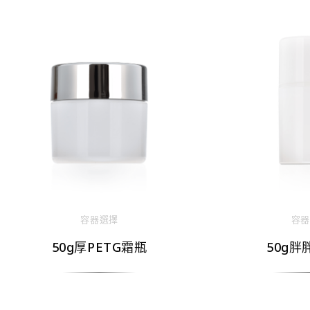
容器選擇
容器
50g厚PETG霜瓶
50g胖