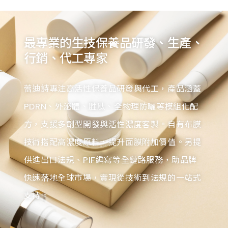
最專業的生技保養品研發、生產、
行銷、代工專家
蕾迪詩專注高活性保養品研發與代工，產品涵蓋
PDRN、外泌體、胜肽、全物理防曬等模組化配
方，支援多劑型開發與活性濃度客製。自有布膜
技術搭配高濃度原料，提升面膜附加價值。另提
供進出口法規、PIF編寫等全鏈路服務，助品牌
快速落地全球市場，實現從技術到法規的一站式
支持。