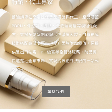
行銷、代工專家
蕾迪詩專注高活性保養品研發與代工，產品涵蓋
PDRN、外泌體、胜肽、全物理防曬等模組化配
方，支援多劑型開發與活性濃度客製。自有布膜
技術搭配高濃度原料，提升面膜附加價值。另提
供進出口法規、PIF編寫等全鏈路服務，助品牌
快速落地全球市場，實現從技術到法規的一站式
支持。
聯絡我們