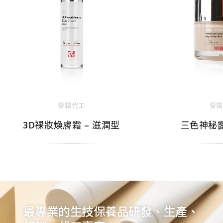
膏霜代工
膏霜
3D裸妝煥膚霜 – 滋潤型
三色神秘露
最專業的生技保養品研發、生產、