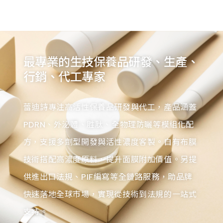
最專業的生技保養品研發、生產、
行銷、代工專家
蕾迪詩專注高活性保養品研發與代工，產品涵蓋
PDRN、外泌體、胜肽、全物理防曬等模組化配
方，支援多劑型開發與活性濃度客製。自有布膜
技術搭配高濃度原料，提升面膜附加價值。另提
供進出口法規、PIF編寫等全鏈路服務，助品牌
快速落地全球市場，實現從技術到法規的一站式
支持。