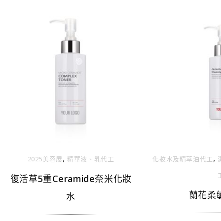
,
,
2025美容展
精華液、乳代⼯
化妝⽔及精萃油代⼯
復活草5重Ceramide奈米化妝
蘭花柔
水