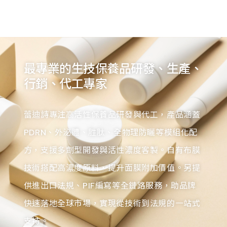
最專業的生技保養品研發、生產、
行銷、代工專家
蕾迪詩專注高活性保養品研發與代工，產品涵蓋
PDRN、外泌體、胜肽、全物理防曬等模組化配
方，支援多劑型開發與活性濃度客製。自有布膜
技術搭配高濃度原料，提升面膜附加價值。另提
供進出口法規、PIF編寫等全鏈路服務，助品牌
快速落地全球市場，實現從技術到法規的一站式
支持。