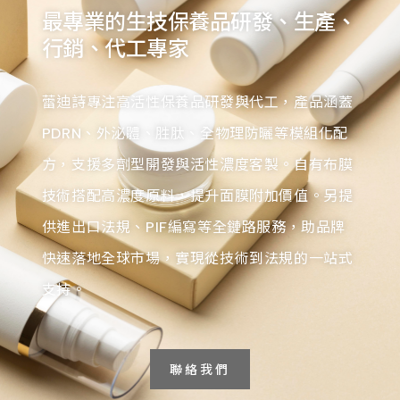
最專業的生技保養品研發、生產、
行銷、代工專家
蕾迪詩專注高活性保養品研發與代工，產品涵蓋
PDRN、外泌體、胜肽、全物理防曬等模組化配
方，支援多劑型開發與活性濃度客製。自有布膜
技術搭配高濃度原料，提升面膜附加價值。另提
供進出口法規、PIF編寫等全鏈路服務，助品牌
快速落地全球市場，實現從技術到法規的一站式
支持。
聯絡我們