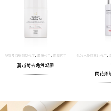
,
,
,
凝膠及特殊劑型代⼯
潔顏代工
面膜代工
化妝⽔及精萃油代⼯
蔓越莓去角質凝膠
蘭花柔