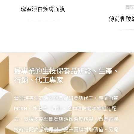
面膜
瑰蜜淨白煥膚面膜
薄荷乳酸
最專業的生技保養品研發、生產、
行銷、代工專家
蕾迪詩專注高活性保養品研發與代工，產品涵蓋
PDRN、外泌體、胜肽、全物理防曬等模組化配
方，支援多劑型開發與活性濃度客製。自有布膜
技術搭配高濃度原料，提升面膜附加價值。另提