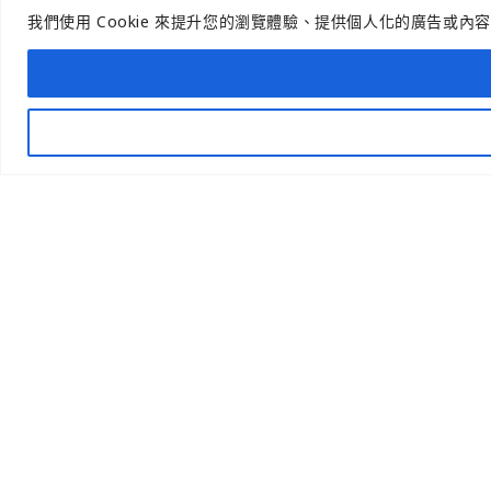
我們使用 Cookie 來提升您的瀏覽體驗、提供個人化的廣告或內
方，支援多劑型開發與活性濃度客製。自有布膜
技術搭配高濃度原料，提升面膜附加價值。另提
供進出口法規、PIF編寫等全鏈路服務，助品牌
快速落地全球市場，實現從技術到法規的一站式
Open
chaty
支持。
聯絡我們