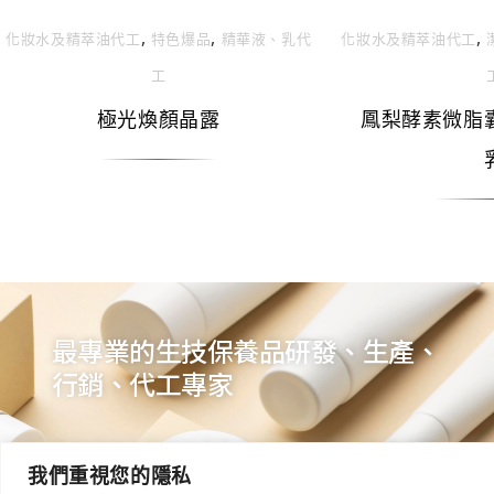
,
,
,
化妝⽔及精萃油代⼯
特色爆品
精華液、乳代
化妝⽔及精萃油代⼯
⼯
極光煥顏晶露
鳳梨酵素微脂
最專業的生技保養品研發、生產、
行銷、代工專家
蕾迪詩專注高活性保養品研發與代工，產品涵蓋
我們重視您的隱私
PDRN、外泌體、胜肽、全物理防曬等模組化配