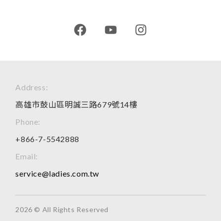
Address:
高雄市鼓山區明誠三路679號14樓
Phone:
+866-7-5542888
Email:
service@ladies.com.tw
2026 © All Rights Reserved