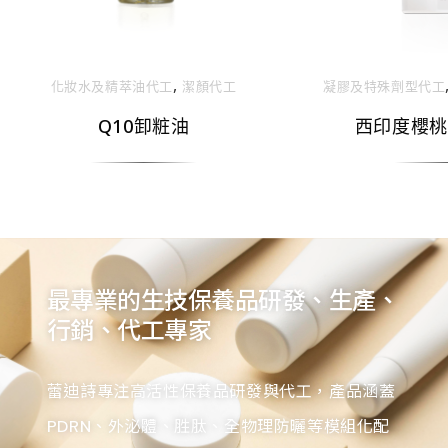
,
化妝⽔及精萃油代⼯
潔顏代工
凝膠及特殊劑型代⼯
Q10卸粧油
西印度櫻桃
最專業的生技保養品研發、生產、
行銷、代工專家
蕾迪詩專注高活性保養品研發與代工，產品涵蓋
PDRN、外泌體、胜肽、全物理防曬等模組化配