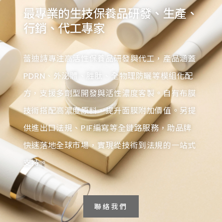
最專業的生技保養品研發、生產、
行銷、代工專家
蕾迪詩專注高活性保養品研發與代工，產品涵蓋
PDRN、外泌體、胜肽、全物理防曬等模組化配
方，支援多劑型開發與活性濃度客製。自有布膜
技術搭配高濃度原料，提升面膜附加價值。另提
供進出口法規、PIF編寫等全鏈路服務，助品牌
快速落地全球市場，實現從技術到法規的一站式
支持。
聯絡我們