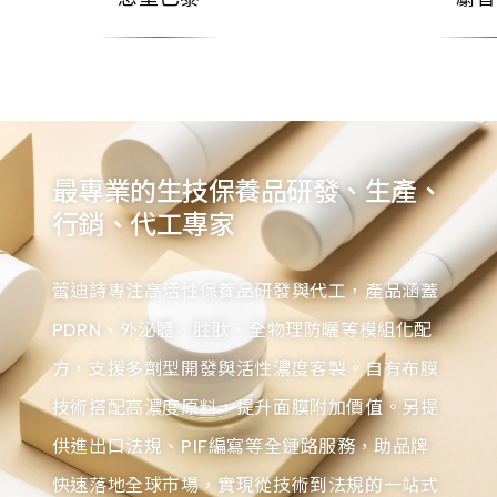
最專業的生技保養品研發、生產、
行銷、代工專家
蕾迪詩專注高活性保養品研發與代工，產品涵蓋
PDRN、外泌體、胜肽、全物理防曬等模組化配
方，支援多劑型開發與活性濃度客製。自有布膜
技術搭配高濃度原料，提升面膜附加價值。另提
供進出口法規、PIF編寫等全鏈路服務，助品牌
快速落地全球市場，實現從技術到法規的一站式