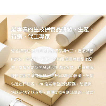
最專業的生技保養品研發、生產、
行銷、代工專家
蕾迪詩專注高活性保養品研發與代工，產品涵蓋
PDRN、外泌體、胜肽、全物理防曬等模組化配
方，支援多劑型開發與活性濃度客製。自有布膜
技術搭配高濃度原料，提升面膜附加價值。另提
供進出口法規、PIF編寫等全鏈路服務，助品牌
快速落地全球市場，實現從技術到法規的一站式
支持。