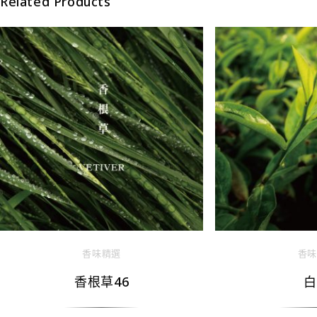
Related Products
香味精選
香味
香根草46
白