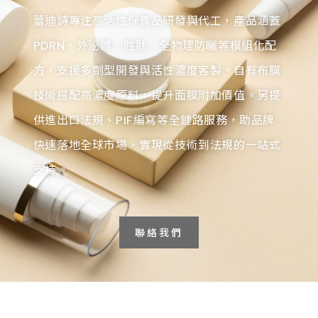
蕾迪詩專注高活性保養品研發與代工，產品涵蓋
PDRN、外泌體、胜肽、全物理防曬等模組化配
方，支援多劑型開發與活性濃度客製。自有布膜
技術搭配高濃度原料，提升面膜附加價值。另提
供進出口法規、PIF編寫等全鏈路服務，助品牌
快速落地全球市場，實現從技術到法規的一站式
支持。
聯絡我們