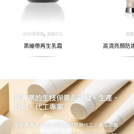
,
膏霜
2025美容展
膏霜代工
高清亮顏防護
黑繃帶再生乳霜
最專業的生技保養品研發、生產、
行銷、代工專家
蕾迪詩專注高活性保養品研發與代工，產品涵蓋