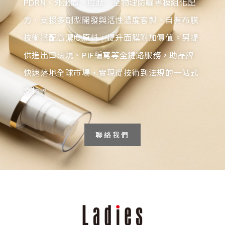
PDRN、外泌體、胜肽、全物理防曬等模組化配
方，支援多劑型開發與活性濃度客製。自有布膜
技術搭配高濃度原料，提升面膜附加價值。另提
供進出口法規、PIF編寫等全鏈路服務，助品牌
快速落地全球市場，實現從技術到法規的一站式
支持。
聯絡我們