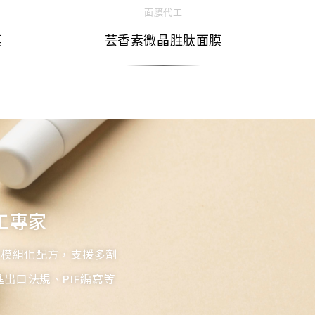
面膜代工
膜
芸香素微晶胜肽面膜
工專家
等模組化配方，支援多劑
出口法規、PIF編寫等