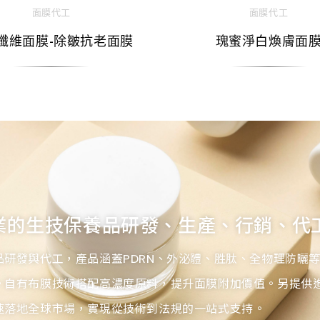
面膜代工
面膜代工
纖維面膜-除皺抗老面膜
瑰蜜淨白煥膚面
業的生技保養品研發、生產、行銷、代
品研發與代工，產品涵蓋PDRN、外泌體、胜肽、全物理防曬
。自有布膜技術搭配高濃度原料，提升面膜附加價值。另提供進
速落地全球市場，實現從技術到法規的一站式支持。