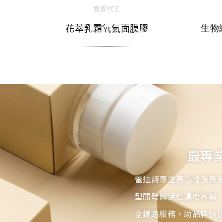
面膜代工
花萃乳霜氧氣面膜膠
生物
最專
蕾迪詩專注高活性保養
型開發與活性濃度客製
全鏈路服務，助品牌快