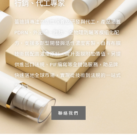
行銷、代工專家
蕾迪詩專注高活性保養品研發與代工，產品涵蓋
PDRN、外泌體、胜肽、全物理防曬等模組化配
方，支援多劑型開發與活性濃度客製。自有布膜
技術搭配高濃度原料，提升面膜附加價值。另提
供進出口法規、PIF編寫等全鏈路服務，助品牌
快速落地全球市場，實現從技術到法規的一站式
支持。
聯絡我們