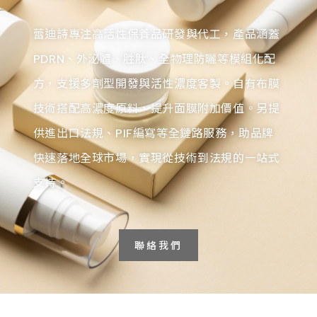
蕾迪詩專注高活性保養品研發與代工，產品涵蓋
PDRN、外泌體、胜肽、全物理防曬等模組化配
方，支援多劑型開發與活性濃度客製。自有布膜
技術搭配高濃度原料，提升面膜附加價值。另提
供進出口法規、PIF編寫等全鏈路服務，助品牌
快速落地全球市場，實現從技術到法規的一站式
支持。
聯絡我們