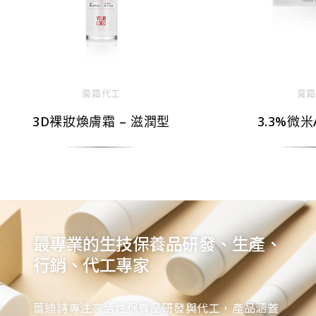
膏霜代工
膏霜
3D裸妝煥膚霜 – 滋潤型
3.3%微
最專業的生技保養品研發、生產、
行銷、代工專家
蕾迪詩專注高活性保養品研發與代工，產品涵蓋