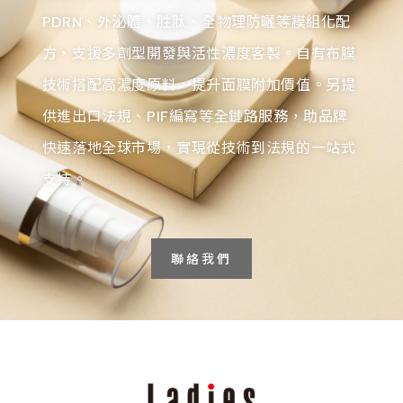
PDRN、外泌體、胜肽、全物理防曬等模組化配
方，支援多劑型開發與活性濃度客製。自有布膜
技術搭配高濃度原料，提升面膜附加價值。另提
供進出口法規、PIF編寫等全鏈路服務，助品牌
快速落地全球市場，實現從技術到法規的一站式
支持。
聯絡我們