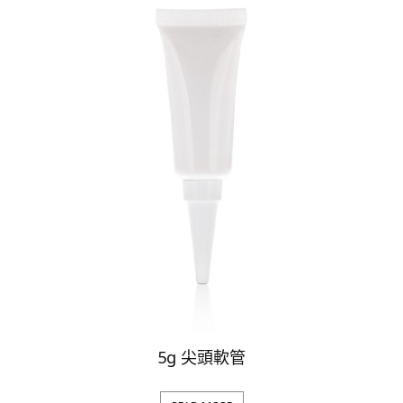
5g 尖頭軟管