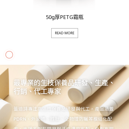
50g厚PETG霜瓶
READ MORE