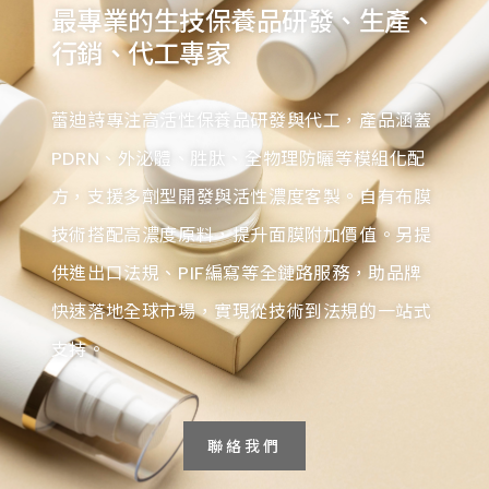
最專業的生技保養品研發、生產、
行銷、代工專家
蕾迪詩專注高活性保養品研發與代工，產品涵蓋
PDRN、外泌體、胜肽、全物理防曬等模組化配
方，支援多劑型開發與活性濃度客製。自有布膜
技術搭配高濃度原料，提升面膜附加價值。另提
供進出口法規、PIF編寫等全鏈路服務，助品牌
快速落地全球市場，實現從技術到法規的一站式
支持。
聯絡我們