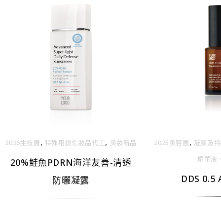
,
,
,
2026生技展
特殊用途化妝品代工
美妝新品
2025美容展
凝膠及特
精華液
20%鮭魚PDRN海洋友善-清透
DDS 0.
防曬凝露