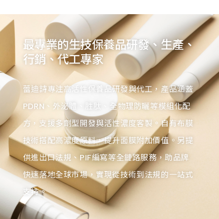
最專業的生技保養品研發、生產、
行銷、代工專家
蕾迪詩專注高活性保養品研發與代工，產品涵蓋
PDRN、外泌體、胜肽、全物理防曬等模組化配
方，支援多劑型開發與活性濃度客製。自有布膜
技術搭配高濃度原料，提升面膜附加價值。另提
供進出口法規、PIF編寫等全鏈路服務，助品牌
快速落地全球市場，實現從技術到法規的一站式
支持。