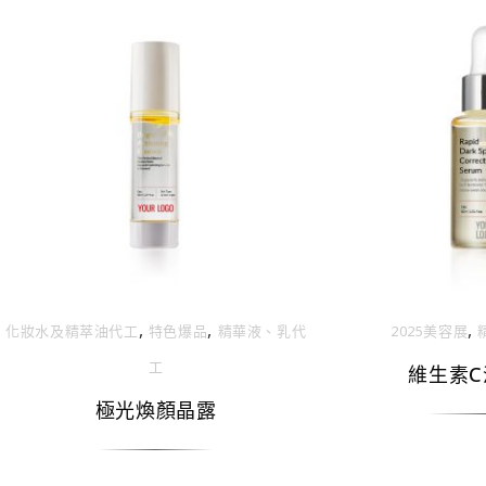
,
,
,
化妝⽔及精萃油代⼯
特色爆品
精華液、乳代
2025美容展
⼯
維生素C
極光煥顏晶露