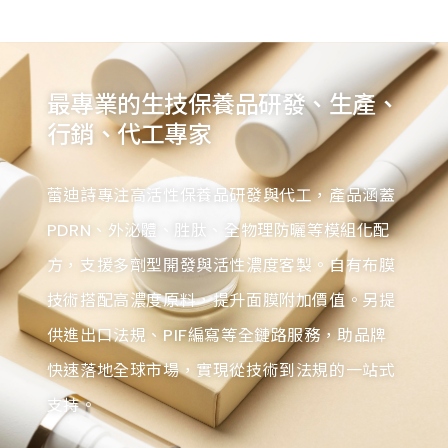
最專業的生技保養品研發、生產、
行銷、代工專家
蕾迪詩專注高活性保養品研發與代工，產品涵蓋
PDRN、外泌體、胜肽、全物理防曬等模組化配
方，支援多劑型開發與活性濃度客製。自有布膜
技術搭配高濃度原料，提升面膜附加價值。另提
供進出口法規、PIF編寫等全鏈路服務，助品牌
快速落地全球市場，實現從技術到法規的一站式
支持。