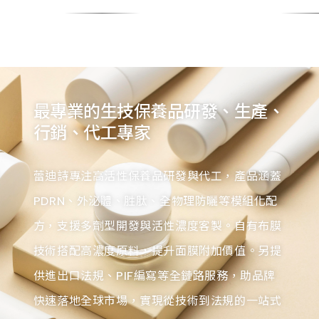
最專業的生技保養品研發、生產、
行銷、代工專家
蕾迪詩專注高活性保養品研發與代工，產品涵蓋
PDRN、外泌體、胜肽、全物理防曬等模組化配
方，支援多劑型開發與活性濃度客製。自有布膜
技術搭配高濃度原料，提升面膜附加價值。另提
供進出口法規、PIF編寫等全鏈路服務，助品牌
快速落地全球市場，實現從技術到法規的一站式