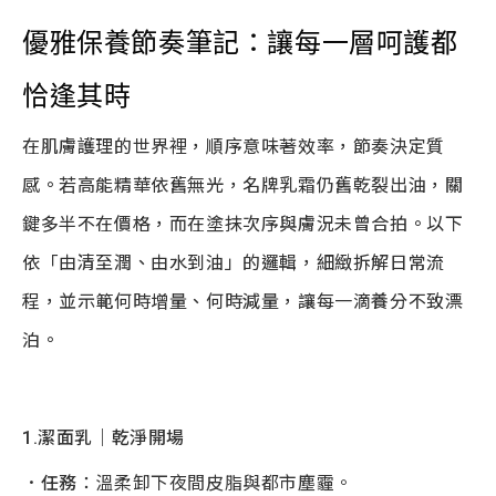
優雅保養節奏筆記：讓每一層呵護都
恰逢其時
在肌膚護理的世界裡，順序意味著效率，節奏決定質
感。若高能精華依舊無光，名牌乳霜仍舊乾裂出油，關
鍵多半不在價格，而在塗抹次序與膚況未曾合拍。以下
依「由清至潤、由水到油」的邏輯，細緻拆解日常流
程，並示範何時增量、何時減量，讓每一滴養分不致漂
泊。
1.潔面乳｜乾淨開場
．任務
：溫柔卸下夜間皮脂與都市塵霾。