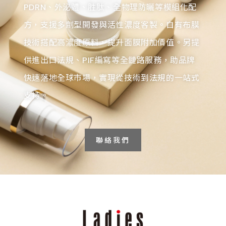
PDRN、外泌體、胜肽、全物理防曬等模組化配
方，支援多劑型開發與活性濃度客製。自有布膜
技術搭配高濃度原料，提升面膜附加價值。另提
供進出口法規、PIF編寫等全鏈路服務，助品牌
快速落地全球市場，實現從技術到法規的一站式
支持。
聯絡我們