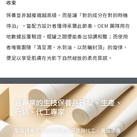
收束
保養並非越複雜越高級，而是讓「對的成分在對的時機
停泊」。當配方設計者懂得承襲此節奏、OEM 團隊用在
地數據反覆驗證，瓶罐之間便能奏出協調和聲；而使用
者唯需跟隨「清至潤、水到油、以防曬封頂」的旋律，
便足以享受肌膚在光影下自然綻放的柔亮質感。
最專業的生技保養品研發、生產、
行銷、代工專家
蕾迪詩專注高活性保養品研發與代工，產品涵蓋