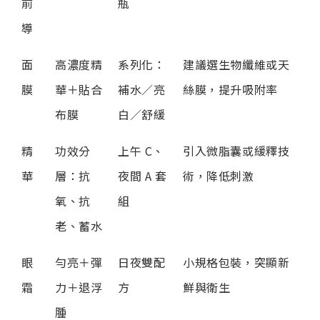
前
瓶
導
面
高濃度精
系列化：
建議選生物纖維或天
膜
華＋貼合
補水／亮
絲膜，提升吸附率
布膜
白／舒緩
精
功效分
上午 C、
引入微脂囊或緩釋技
華
層：抗
夜間 A 套
術，降低刺激
氧、抗
組
老、蓄水
眼
勻亮＋彈
日夜雙配
小規格包裝，突顯新
霜
力＋退浮
方
鮮與衛生
腫