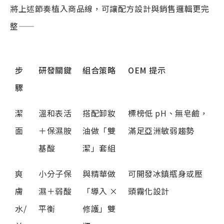
將上述節奏植入商品線，可讓配方設計與銷售邏輯更完
整——
步
研發關鍵
組合策略
OEM
提示
驟
潔
溫和表活
搭配卸妝
標榜低 pH、無皂鹼，
面
＋保濕胺
油做「雙
滿足亞洲敏弱趨勢
基酸
潔」套組
爽
小分子保
與精華做
可開發冰鎮瓶身或壓
膚
濕＋弱酸
「導入 ×
頭霧化設計
水/
平衡
修護」雙