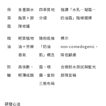
保
多重鎖水
四季質地
強調「水乳—凝霜—
濕
脂質＋屏
分級
奶油霜」階梯選擇
霜
障修護
精
輕質植物
隨粉底推
標示
油
油＋芳療
「奶油
non‑comedogenic，
香氣
肌」概念
降低顧慮
防
高係數、
霜、噴
合規耐水測試與藍光
曬
輕薄成膜
霧、蜜粉
屏障宣稱
三態布局
研發心法