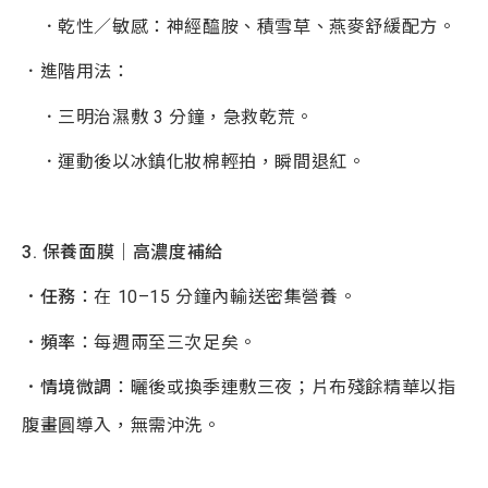
．乾性／敏感：神經醯胺、積雪草、燕麥舒緩配方。
．進階用法：
．三明治濕敷 3 分鐘，急救乾荒。
．運動後以冰鎮化妝棉輕拍，瞬間退紅。
3.
保養面膜｜高濃度補給
．任務
：在 10–15 分鐘內輸送密集營養。
．頻率
：每週兩至三次足矣。
．情境微調
：曬後或換季連敷三夜；片布殘餘精華以指
腹畫圓導入，無需沖洗。