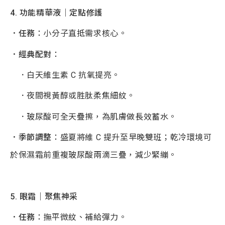
4.
功能精華液｜定點修護
．任務
：小分子直抵需求核心。
．經典配對
：
．白天維生素 C 抗氧提亮。
．夜間視黃醇或胜肽柔焦細紋。
．玻尿酸可全天疊擦，為肌膚做長效蓄水。
．季節調整
：盛夏將維 C 提升至早晚雙班；乾冷環境可
於保濕霜前重複玻尿酸兩滴三疊，減少緊繃。
5.
眼霜｜聚焦神采
．任務
：撫平微紋、補給彈力。