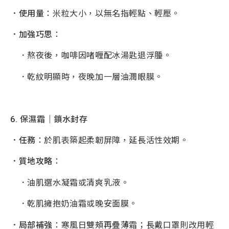
．使用量
：米粒大小，以無名指輕點、輕壓。
．加強巧思
：
．熬夜後，咖啡因啫喱配冰湯匙退浮腫。
．乾紋明顯時，夜晚加一層油潤眼膜。
6.
保濕霜｜鎖水封存
．任務
：於肌表築起柔韌屏障，延長活性效期。
．質地攻略
：
．油肌選水凝霜或清爽乳液。
．乾肌擁抱奶油霜或晚安面膜。
．局部補強
：寒風日雙頰再疊薄霜；長戴口罩則改用輕