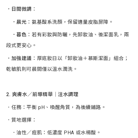
．日間微調
：
．晨光
：氨基酸系洗顏，保留適量皮脂屏障。
．暮色
：若有彩妝與防曬，先卸妝油、後潔面乳，兩
段式更安心。
．加強建議
：厚底妝日以「卸妝油＋慕斯潔面」組合；
乾敏肌則可晨間僅以溫水潤洗。
2.
爽膚水／前導精華｜注水調理
．任務：平衡 pH、喚醒角質，為後續鋪路。
．質地選擇：
．油性／痘肌：低濃度 PHA 或水楊酸。