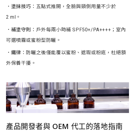
．塗抹技巧
：五點式推開，全臉與頸側用量不少於
2 ml。
．補塗守則
：戶外每兩小時補 SPF50+/PA++++；室內
可選噴霧或蜜粉型防曬。
．鐵律
：防曬之後僅能覆以蜜粉、遮瑕或粉底，杜絕額
外保養干擾。
產品開發者與 OEM 代工的落地指南