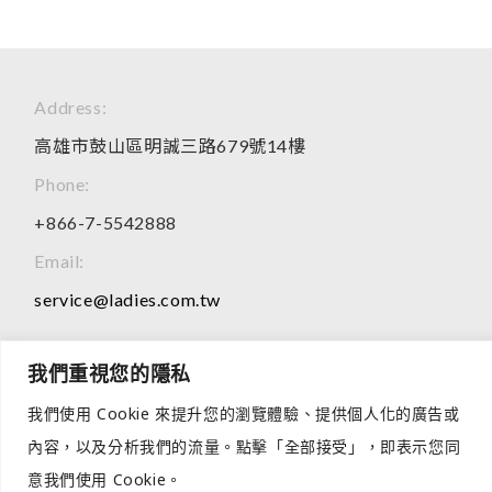
Address:
高雄市鼓山區明誠三路679號14樓
Phone:
+866-7-5542888
Email:
service@ladies.com.tw
我們重視您的隱私
2026 © All Rights Reserved
我們使用 Cookie 來提升您的瀏覽體驗、提供個人化的廣告或
網頁所有產品介紹，僅供OEM、ODM代工參考，無製作任何成
內容，以及分析我們的流量。點擊「全部接受」，即表示您同
品零售。
若有進一步需求或相關合作諮詢，歡迎來電洽詢，謝謝您的理解
意我們使用 Cookie。